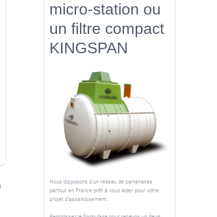
micro-station ou
un filtre compact
KINGSPAN
Nous disposons d'un réseau de partenaires
a
partout en France prêt à vous aider pour votre
projet d'assainissement.
Remplissez le formulaire pour recevoir un devis