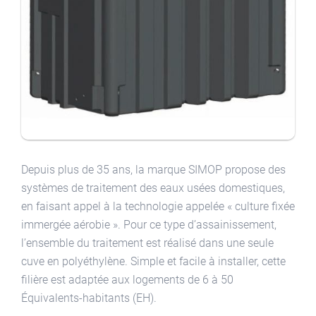
Depuis plus de 35 ans, la marque SIMOP propose des
systèmes de traitement des eaux usées domestiques,
en faisant appel à la technologie appelée « culture fixée
immergée aérobie ». Pour ce type d’assainissement,
l’ensemble du traitement est réalisé dans une seule
cuve en polyéthylène. Simple et facile à installer, cette
filière est adaptée aux logements de 6 à 50
Équivalents-habitants (EH).