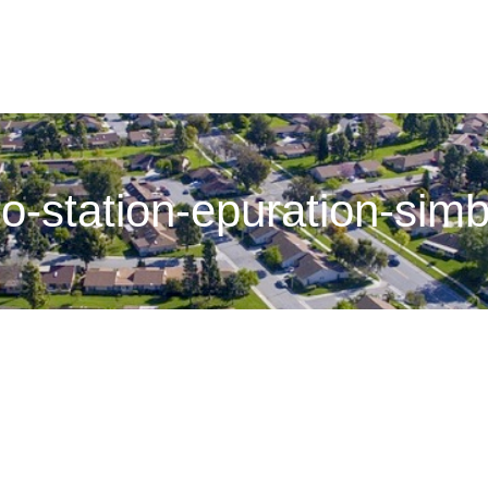
o-station-epuration-sim