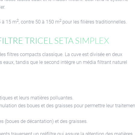
er.
2
2
 5 à 15 m
, contre 50 à 150 m
pour les filières traditionnelles.
ltre Tricel Seta Simplex
es filtres compacts classique. La cuve est divisée en deux
s eaux, tandis que le second intègre un média filtrant naturel
tiques et leurs matières polluantes.
umulation des boues et des graisses pour permettre leur traitemen
es (boues de décantation) et des graisses.
ents traversent un préfiltre qui assure la rétention des matières