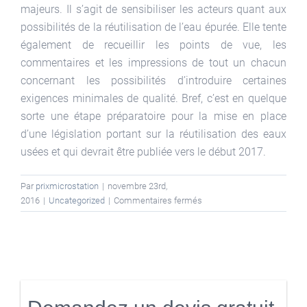
majeurs. Il s’agit de sensibiliser les acteurs quant aux
possibilités de la réutilisation de l’eau épurée. Elle tente
également de recueillir les points de vue, les
commentaires et les impressions de tout un chacun
concernant les possibilités d’introduire certaines
exigences minimales de qualité. Bref, c’est en quelque
sorte une étape préparatoire pour la mise en place
d’une législation portant sur la réutilisation des eaux
usées et qui devrait être publiée vers le début 2017.
Par
prixmicrostation
|
novembre 23rd,
sur
2016
|
Uncategorized
|
Commentaires fermés
La
Commission
européenne
consulte
le
public
sur