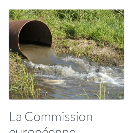
Voir
l'image
agrandie
La Commission
européenne